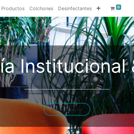
0
Productos
Colchones
Desinfectantes
ía Institucional
Donde Comprar