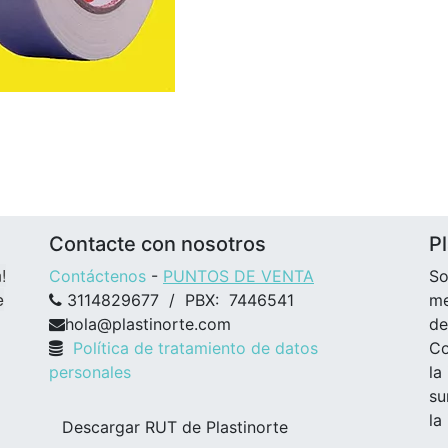
Contacte con nosotros
Pl
!
Contáctenos
-
PUNTOS DE VENTA
So
e
3114829677 / PBX: 7446541
me
hola@plastinorte.com
de
Política de tratamiento de datos
Co
personales
la
su
la
Descargar RUT de Plastinorte